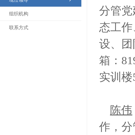
分管党
组织机构
态工作
联系方式
设、团
箱：81
实训楼5
陈伟
作，分