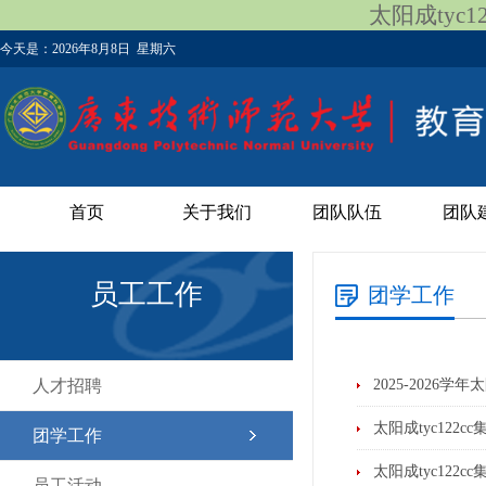
太阳成tyc122
今天是：
2026年8月8日 星期六
首页
关于我们
团队队伍
团队
员工工作
团学工作
人才招聘
2025-2026
太阳成tyc122
团学工作
太阳成tyc122
员工活动