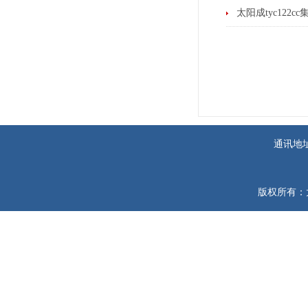
太阳成tyc122
通讯地
版权所有：太阳成